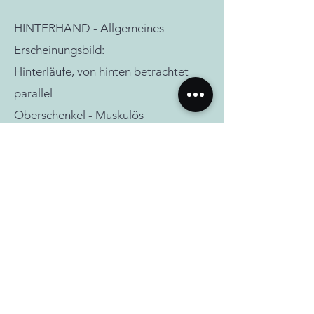
HINTERHAND - Allgemeines
Erscheinungsbild:
Hinterläufe, von hinten betrachtet
parallel
Oberschenkel - Muskulös
Kniegelenk- Gut gewinkelt
Unterschenkel - Gut entwickelt
Sprunggelenk - Gut gewinkelt
Hintermittelfuß - Kurz und
starkknochig bis zu den Pfoten
Hinterpfoten - Rund und kompakt mit
gut aufgeknöchelten Zehen
GANGWERK: